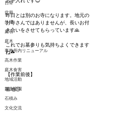
お手入れです😊
日常
盆栽
昨日とは別のお寺になります。地元の
外構
お寺さんではありませんが、長いお付
き合いをさせてもらっています🙏
庭石
庭木
これでお墓参りも気持ちよくできます
事務所内リニューアル
ね☘
高木作業
庭木食害
【作業前後】
地域活動
舞台庭園
墓地①
石積み
文化交流