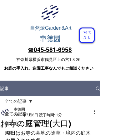
自然派
Garden&Art
ME
幸徳園
NU
☎︎​045-581-6958
​神奈川県横浜市鶴見区上の宮1-8-26
​お庭の手入れ、造園工事なんでもご相談ください
記事
全ての記事
幸徳園
全ての記事
2022年7月8日
読了時間: 1分
お寺の庭管理(大口)
庭木剪定
今日はお寺の墓地の除草・境内の庭木
造園