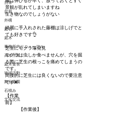
藤は伸びるが早く、放っておくとすぐ
日常
景観が乱れてしまいますね
盆栽
生き物なのでしょうがない
外構
綺麗に手入れされた藤棚は涼しげでと
庭石
ても好きです👌
庭木
事務所内リニューアル
芝生にモグラ塚発見
モグラは虫しか食べませんが、穴を掘
高木作業
る際に芝生の根っこを痛めてしまうの
庭木食害
です。
地域活動
間接的に芝生には良くないので要注意
舞台庭園
です❌
石積み
【作業
文化交流
前】　　　　　　　　　　　　　　　
　　　【作業後】