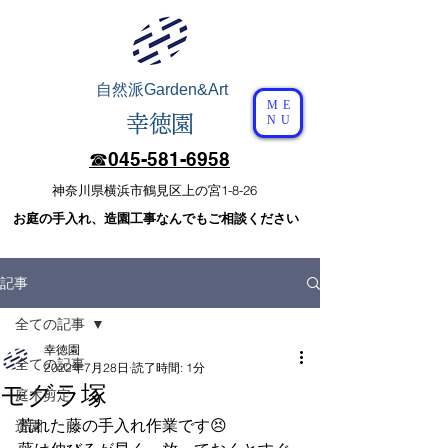
自然派
Garden&Art
ME
幸徳園
NU
☎︎​045-581-6958
​神奈川県横浜市鶴見区上の宮1-8-26
​お庭の手入れ、造園工事なんでもご相談ください
記事
全ての記事
幸徳園
全ての記事
2022年7月28日
読了時間: 1分
モグラ塚
庭木剪定
荒れた藤の手入れ作業です😣
造園