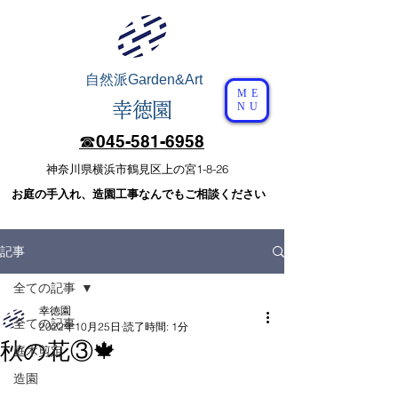
自然派
Garden&Art
ME
幸徳園
NU
☎︎​045-581-6958
​神奈川県横浜市鶴見区上の宮1-8-26
​お庭の手入れ、造園工事なんでもご相談ください
記事
全ての記事
幸徳園
全ての記事
2022年10月25日
読了時間: 1分
秋の花③🍁
庭木剪定
造園