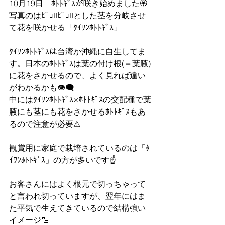
10月19日　ﾎﾄﾄｷﾞｽが咲き始めました🏵
写真のはﾋﾟｮﾛﾋﾟｮﾛとした茎を分岐させ
て花を咲かせる「ﾀｲﾜﾝﾎﾄﾄｷﾞｽ」
ﾀｲﾜﾝﾎﾄﾄｷﾞｽは台湾か沖縄に自生してま
す。日本のﾎﾄﾄｷﾞｽは葉の付け根(＝葉腋)
に花をさかせるので、よく見れば違い
がわかるかも👁‍🗨
中にはﾀｲﾜﾝﾎﾄﾄｷﾞｽ×ﾎﾄﾄｷﾞｽの交配種で葉
腋にも茎にも花をさかせるﾎﾄﾄｷﾞｽもあ
るので注意が必要⚠
観賞用に家庭で栽培されているのは「ﾀ
ｲﾜﾝﾎﾄﾄｷﾞｽ」の方が多いです☝
お客さんにはよく根元で切っちゃって
と言われ切っていますが、翌年にはま
た平気で生えてきているので結構強い
イメージ🦾