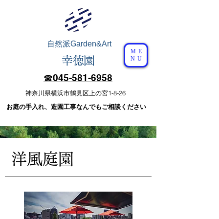
自然派
Garden&Art
ME
幸徳園
NU
☎︎​045-581-6958
​神奈川県横浜市鶴見区上の宮1-8-26
​お庭の手入れ、造園工事なんでもご相談ください
​洋風庭園