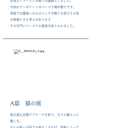
小径をイメージし中庭への園路としました。
今回のワンポイントはパーゴラ風中潜りです。
茶庭では露地への入口として中潜りを設けその先
は聖域とする考えがあります
その中門にパーゴラの要素を取り入れました。
A邸 猫の庭​
​毎日通る玄関アプローチを彩り、日々の暮らしに
癒しを。
ほんの短い小径でも明るくすれば、家族にとって