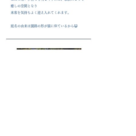
癒しの空間となり
来客を気持ちよく迎え入れてくれます。
​庭名の由来は園路の形が猫に似ているから😺
​I邸 石畳の庭
ガーデニングが好きな施主様の要望に合わせ、
花壇を大きくレイアウトした庭です。
奥を一段高くし立体感をもたせ、
お手入れがしやすいよう飛び石で通路を確保しました。