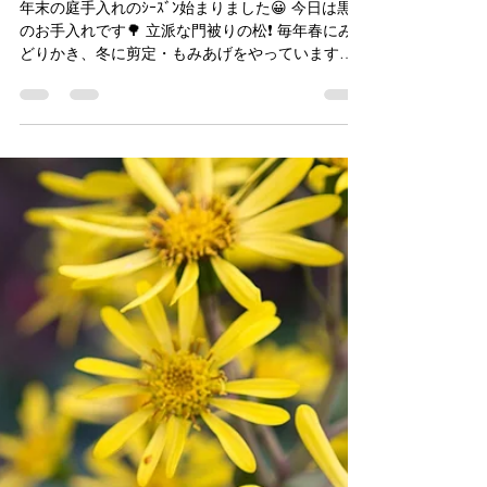
幸徳園
2022年11月30日
読了時間: 1分
門被りの松🙄
年末の庭手入れのｼｰｽﾞﾝ始まりました😀 今日は黒松
のお手入れです🌳 立派な門被りの松❗ 毎年春にみ
どりかき、冬に剪定・もみあげをやっています。
他の庭木に比べて手入れがとても大変ですが、丁
寧な作業で樹形を保っています👌...