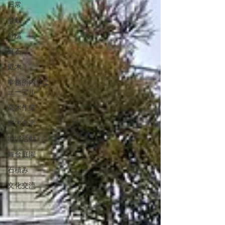
日常
盆栽
外構
庭石
庭木
事務所内リニ
ューアル
高木作業
庭木食害
地域活動
舞台庭園
石積み
文化交流