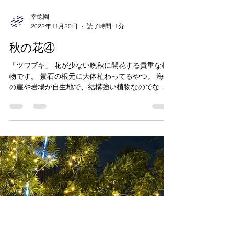
幸徳園
2022年11月20日
読了時間: 1分
秋の花④
「ツワブキ」 花が少ない晩秋に開花する貴重な植
物です。 景石の根元に大体植わってるやつ。 海岸
の崖や岩場が自生地で、結構強い植物なのでなん
となく野性味を感じますね☘ そういうのもあって
か、景石にとてもマッチします⭕ 花は鮮やかな黄
色です💛 日陰の中綺麗な黄色が映えます😀...