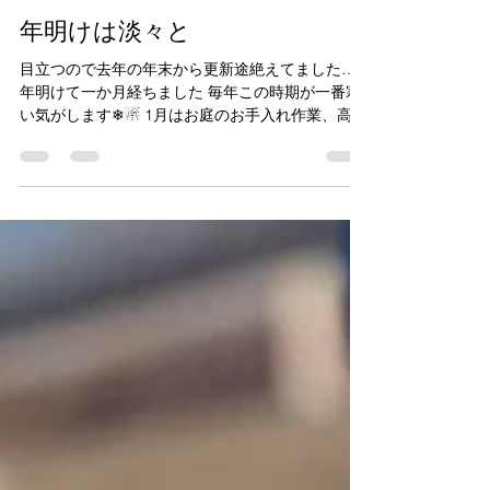
幸徳園
2023年2月7日
読了時間: 1分
年明けは淡々と
目立つので去年の年末から更新途絶えてました…
年明けて一か月経ちました 毎年この時期が一番寒
い気がします❄☃ 1月はお庭のお手入れ作業、高木
の切詰め等を行っていました🙏 2月から庭のお手入
れをやりながら、垣根工事や作庭工事も予定して
います😀☝...