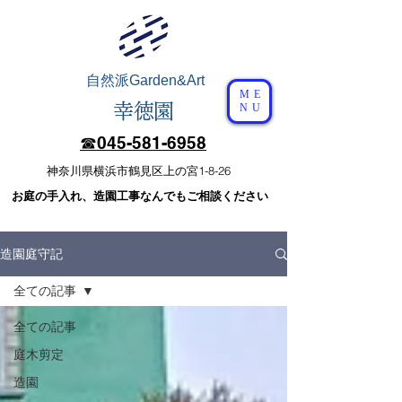
自然派
Garden&Art
ME
幸徳園
NU
☎︎​045-581-6958
​神奈川県横浜市鶴見区上の宮1-8-26
​お庭の手入れ、造園工事なんでもご相談ください
造園庭守記
全ての記事
全ての記事
庭木剪定
造園