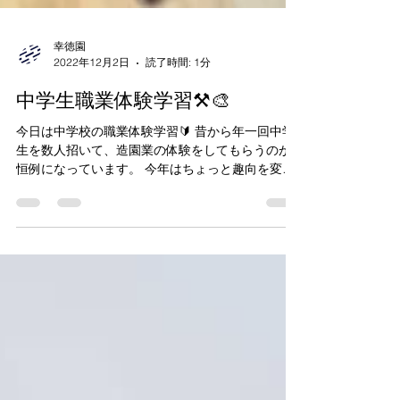
幸徳園
2022年12月2日
読了時間: 1分
中学生職業体験学習⚒🎨
今日は中学校の職業体験学習🔰 昔から年一回中学
生を数人招いて、造園業の体験をしてもらうのが
恒例になっています。 今年はちょっと趣向を変え
て、箱庭つくり！ 因みに前回は竹垣づくりでした
🛠 お庭の手入れ作業を一緒にやるのも良いです
が、どうしても草むしりや枝ｺﾞﾐ運びを一日や...