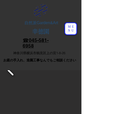
自然派
Garden&Art
ME
幸徳園
NU
☎︎​045-581-
6958
​神奈川県横浜市鶴見区上の宮1-8-26
​お庭の手入れ、造園工事なんでもご相談ください